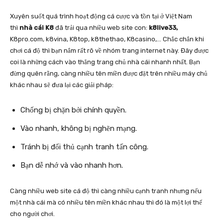
Xuyên suốt quá trình hoạt động cá cược và tồn tại ở Việt Nam
thì
nhà cái K8
đã trải qua nhiều web site con:
k8live33,
K8pro.com, k8vina, K8top, k8thethao, K8casino,… Chắc chắn khi
chơi cá độ thì bạn nắm rất rõ về nhóm trang internet này. Đây được
coi là những cách vào thẳng trang chủ nhà cái nhanh nhất. Bạn
đừng quên rằng, càng nhiều tên miền được đặt trên nhiều máy chủ
khác nhau sẽ đưa lại các giải pháp:
Chống bị chặn bởi chính quyền.
Vào nhanh, không bị nghẽn mạng.
Tránh bị đối thủ cạnh tranh tấn công.
Bạn dễ nhớ và vào nhanh hơn.
Càng nhiều web site cá độ thì càng nhiều cạnh tranh nhưng nếu
một nhà cái mà có nhiều tên miền khác nhau thì đó là một lợi thế
cho người chơi.