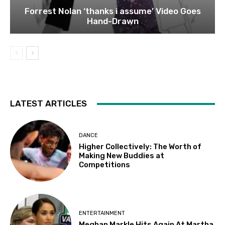
Forrest Nolan ‘thanks i assume’ Video Goes
Hand-Drawn
LATEST ARTICLES
DANCE
Higher Collectively: The Worth of
Making New Buddies at
Competitions
ENTERTAINMENT
Meghan Markle Hits Again At Martha