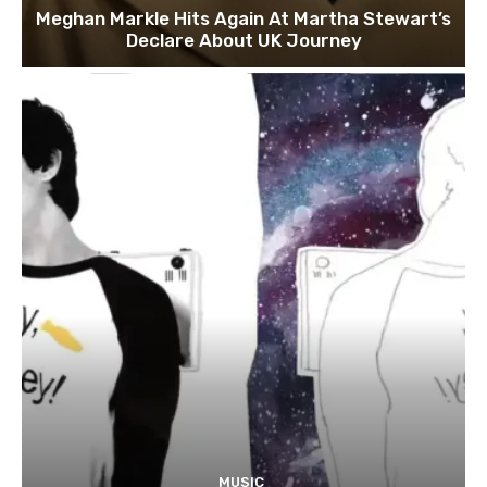
Meghan Markle Hits Again At Martha Stewart’s
Declare About UK Journey
MUSIC