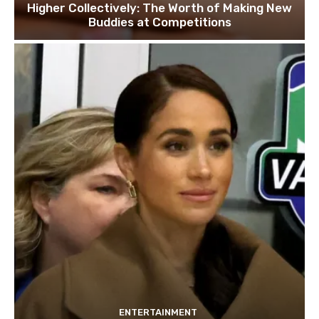
Higher Collectively: The Worth of Making New
Buddies at Competitions
ENTERTAINMENT